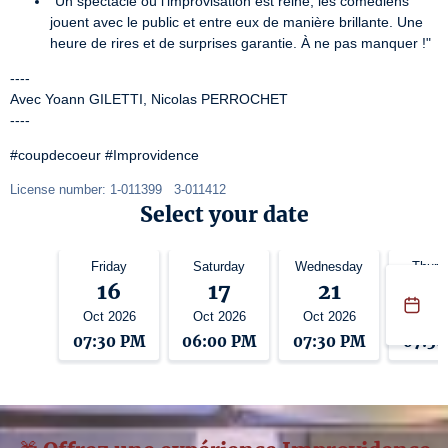
"Un spectacle où l'improvisation est reine, les comédiens
jouent avec le public et entre eux de manière brillante. Une
heure de rires et de surprises garantie. À ne pas manquer !"
----

Avec Yoann GILETTI, Nicolas PERROCHET

----
#coupdecoeur #Improvidence
License number: 1-011399   3-011412
Select your date
Friday
Saturday
Wednesday
Thurs
16
17
21
2
Oct 2026
Oct 2026
Oct 2026
Oct 2
07:30 PM
06:00 PM
07:30 PM
07:3