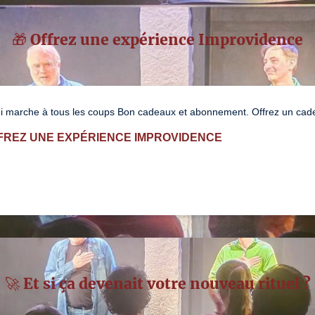
#nouveaute #coupdecoeur #Scene-découverte 
License number: 1-011399   3-011412
🎁 Offrez une expérience Improvidence
i marche à tous les coups Bon cadeaux et abonnement. Offrez un cadea
FFREZ UNE EXPÉRIENCE IMPROVIDENCE
🚀 Et si ça devenait votre nouveau rituel ?