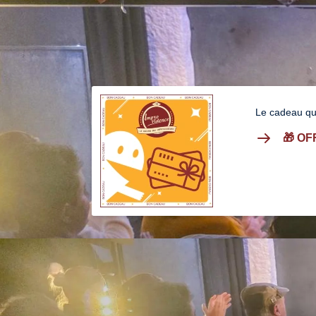
Le cadeau qu
🎁 O