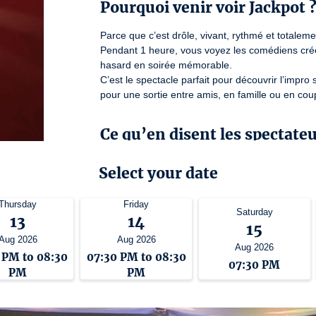
Pourquoi venir voir Jackpot 
Parce que c’est drôle, vivant, rythmé et totalemen
Pendant 1 heure, vous voyez les comédiens créer 
hasard en soirée mémorable.

C’est le spectacle parfait pour découvrir l’impro
pour une sortie entre amis, en famille ou en cou
Ce qu’en disent les spectate
Les spectateurs saluent un spectacle drôle, créat
Select your date
public et les contraintes tirées au hasard créent 
Ils apprécient particulièrement l’énergie des comé
Thursday
Friday
proposés et l’effet de surprise permanent.
Saturday
13
14
15
Aug 2026
Aug 2026
Une sortie drôle, originale e
Aug 2026
 PM to 08:30
07:30 PM to 08:30
07:30 PM
PM
PM
Vous cherchez une soirée qui change du théâtre
Misez sur Jackpot.

Le spectacle où le public joue, les comédiens im