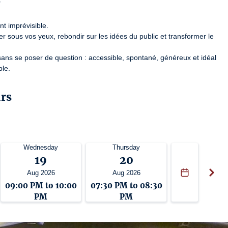
?
t imprévisible.

sous vos yeux, rebondir sur les idées du public et transformer le 
 sans se poser de question : accessible, spontané, généreux et idéal 
ple.
urs
if et très rythmé, porté par un concept original où les thèmes du 
des scènes toujours différentes.

diens, leur capacité d’adaptation en direct, la diversité des univers 
Wednesday
Thursday
19
20
Aug 2026
Aug 2026
t sans risque
09:00 PM to 10:00
07:30 PM to 08:30
PM
PM
 classique, du stand-up ou du cinéma ?

provisent, et tout le monde gagne.
