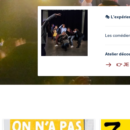
🎭
L’expérie
Les comédien
Atelier déco
👉 JE