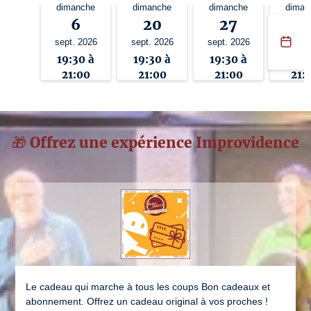
dimanche
dimanche
dimanche
diman
6
20
27
4
sept. 2026
sept. 2026
sept. 2026
oct. 2
19:30 à
19:30 à
19:30 à
19:3
21:00
21:00
21:00
21:
🎁 Offrez une expérience Improvidence
Le cadeau qui marche à tous les coups Bon cadeaux et
abonnement. Offrez un cadeau original à vos proches !