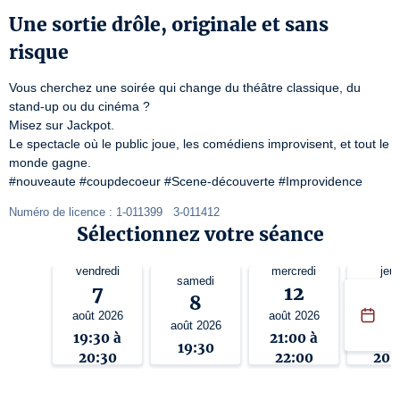
Une sortie drôle, originale et sans
risque
Vous cherchez une soirée qui change du théâtre classique, du 
stand-up ou du cinéma ?

Misez sur Jackpot.

Le spectacle où le public joue, les comédiens improvisent, et tout le 
monde gagne.

#nouveaute #coupdecoeur #Scene-découverte #Improvidence
Numéro de licence : 1-011399   3-011412
Sélectionnez votre séance
vendredi
mercredi
jeud
samedi
7
12
1
8
août 2026
août 2026
août 
août 2026
19:30 à
21:00 à
19:3
19:30
20:30
22:00
20: