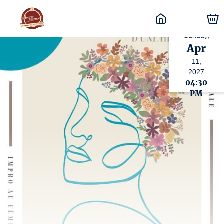
Sunday,
Apr
11,
2027
04:30
PM